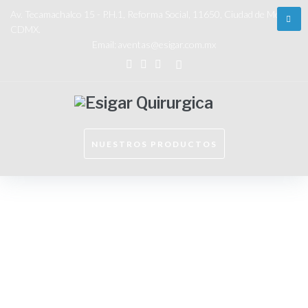
Av. Tecamachalco 15 - P.H.1, Reforma Social, 11650, Ciudad de México,
CDMX.
Email:
aventas@esigar.com.mx
NUESTROS PRODUCTOS