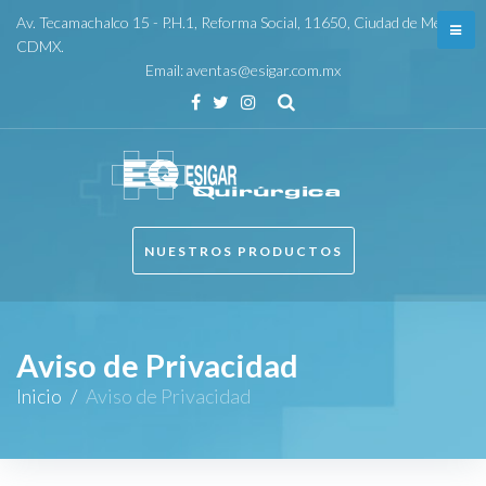
Skip
Av. Tecamachalco 15 - P.H.1, Reforma Social, 11650, Ciudad de México,
to
CDMX.
Email:
aventas@esigar.com.mx
content
Facebook
Twitter
Instagram
NUESTROS PRODUCTOS
Aviso de Privacidad
Inicio
/
Aviso de Privacidad