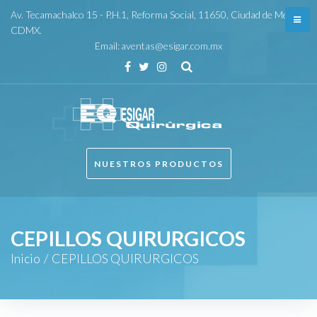
Skip
Av. Tecamachalco 15 - P.H.1, Reforma Social, 11650, Ciudad de México,
to
CDMX.
Email:
aventas@esigar.com.mx
content
Facebook
Twitter
Instagram
NUESTROS PRODUCTOS
CEPILLOS QUIRURGICOS
Inicio
/
CEPILLOS QUIRURGICOS