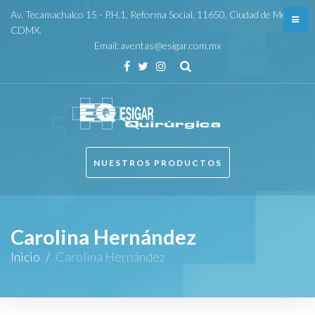
Skip
Av. Tecamachalco 15 - P.H.1, Reforma Social, 11650, Ciudad de México,
to
CDMX.
Email:
aventas@esigar.com.mx
content
Facebook
Twitter
Instagram
NUESTROS PRODUCTOS
Carolina Hernández
Inicio
/
Carolina Hernández