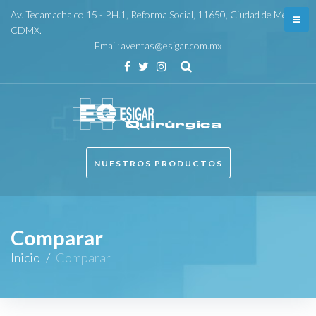
Skip
Av. Tecamachalco 15 - P.H.1, Reforma Social, 11650, Ciudad de México,
to
CDMX.
Email:
aventas@esigar.com.mx
content
Facebook
Twitter
Instagram
NUESTROS PRODUCTOS
Comparar
Inicio
/
Comparar