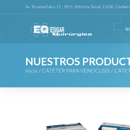
Skip
Av. Tecamachalco 15 - P.H.1, Reforma Social, 11650, Ciudad
to
content
In
NUESTROS PRODUC
Inicio
/
CATETER PARA VENOCLISIS
/
CATET