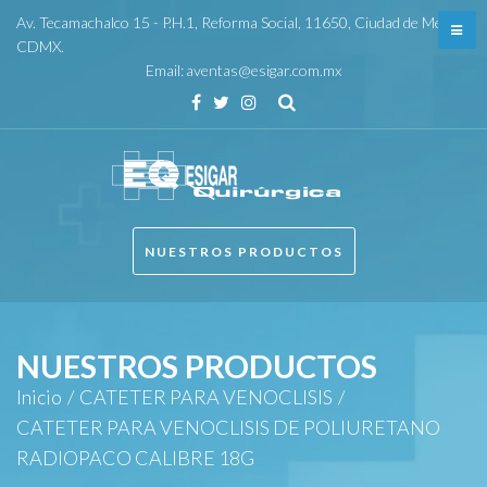
Skip
Av. Tecamachalco 15 - P.H.1, Reforma Social, 11650, Ciudad de México,
to
CDMX.
Email:
aventas@esigar.com.mx
content
Facebook
Twitter
Instagram
NUESTROS PRODUCTOS
NUESTROS PRODUCTOS
Inicio
/
CATETER PARA VENOCLISIS
/
CATETER PARA VENOCLISIS DE POLIURETANO
RADIOPACO CALIBRE 18G